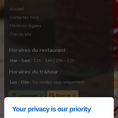
Accueil
Contactez-nous
Mentions légales
Plan du site
Horaires du restaurant
Mar - Sam :
12h - 14h | 19h - 22h
Horaires du traiteur :
Lun - Dim :
Sur rendez-vous uniquement
Commander
Réserver
Your privacy is our priority