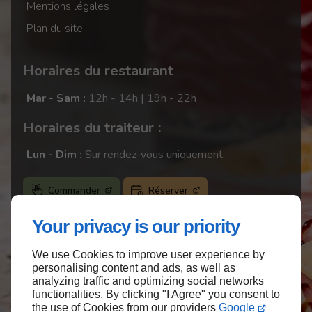
Mentions légales
Plan du site
Horaires du restaurant
Mar - Sam :
12h - 14h | 19h - 22h
Horaires du traiteur :
Lun - Dim :
Sur rendez-vous uniquement
Commander
Réserver
Your privacy is our priority
We use Cookies to improve user experience by
Haut de page
personalising content and ads, as well as
analyzing traffic and optimizing social networks
functionalities. By clicking "I Agree" you consent to
the use of Cookies from our providers
Google